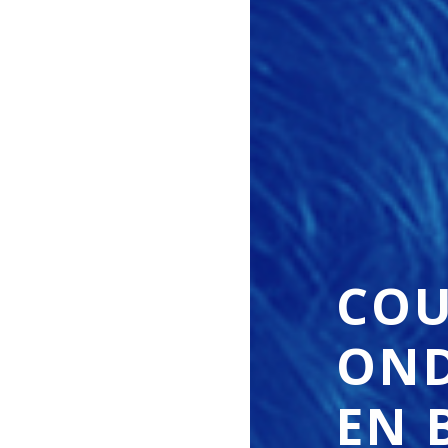
COU
OND
EN 