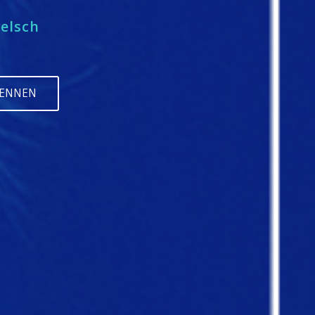
ielsch
KENNEN